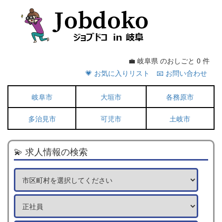
💼 岐阜県 のおしごと 0 件
💗 お気に入りリスト
📧 お問い合わせ
岐阜市
大垣市
各務原市
多治見市
可児市
土岐市
💫 求人情報の検索