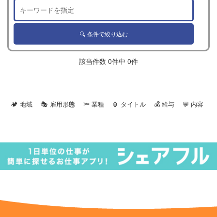
該当件数 0件中 0件
🏕 地域 🎭 雇用形態 🔦 業種
🏮 タイトル 💰 給与 💬 内容